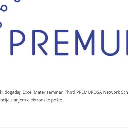
ički događaj: ExcellMater seminar, Third PREMUROSA Network S
racija slanjem elektronske pošte…