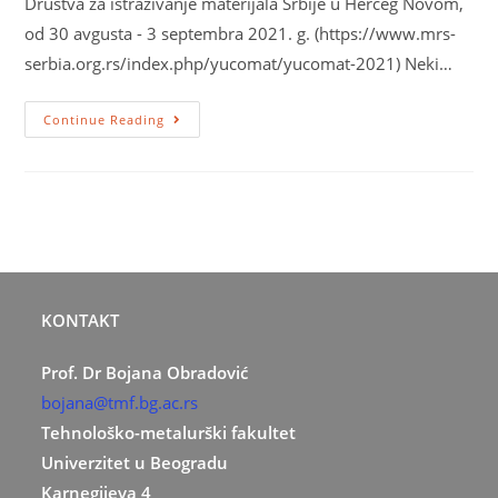
Društva za istraživanje materijala Srbije u Herceg Novom,
od 30 avgusta - 3 septembra 2021. g. (https://www.mrs-
serbia.org.rs/index.php/yucomat/yucomat-2021) Neki…
Continue Reading
KONTAKT
Prof. Dr Bojana Obradović
bojana@tmf.bg.ac.rs
Tehnološko-metalurški fakultet
Univerzitet u Beogradu
Karnegijeva 4