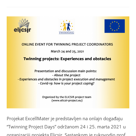
Projekat ExcellMater je predstavljen na onlajn događaju
“Twinning Project Days” održanom 24 i 25. marta 2021 u
organizaciji projekta Elicsir. Sastankom je rukovodio prof.