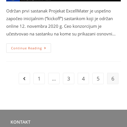
Održan prvi sastanak Projekat ExcellMater je uspešno
započeo inicijalnim (“kickoff”) sastankom koji je održan
online 12. novembra 2020 g. Ceo konzorcijum je
učestvovao na sastanku na kome su prikazani osnovni…
Continue Reading
1
…
3
4
5
6
KONTAKT