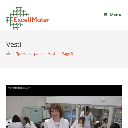
Menu
Vesti
>
Пример стране
>
Vesti
>
Page 3