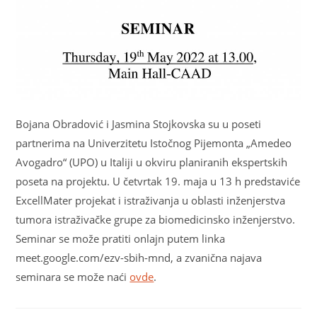
Bojana Obradović i Jasmina Stojkovska su u poseti
partnerima na Univerzitetu Istočnog Pijemonta „Amedeo
Avogadro“ (UPO) u Italiji u okviru planiranih ekspertskih
poseta na projektu. U četvrtak 19. maja u 13 h predstaviće
ExcellMater projekat i istraživanja u oblasti inženjerstva
tumora istraživačke grupe za biomedicinsko inženjerstvo.
Seminar se može pratiti onlajn putem linka
meet.google.com/ezv-sbih-mnd, a zvanična najava
seminara se može naći
ovde
.