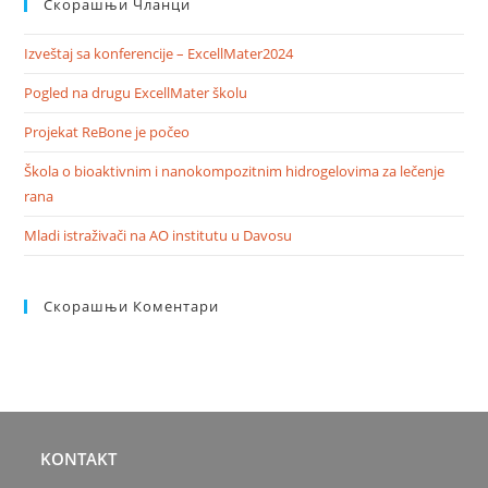
Скорашњи Чланци
Izveštaj sa konferencije – ExcellMater2024
Pogled na drugu ExcellMater školu
Projekat ReBone je počeo
Škola o bioaktivnim i nanokompozitnim hidrogelovima za lečenje
rana
Mladi istraživači na AO institutu u Davosu
Скорашњи Коментари
KONTAKT