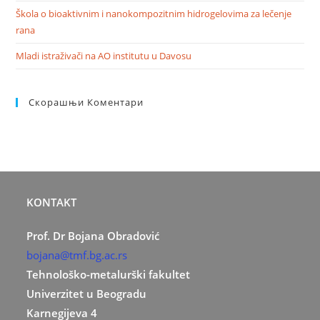
Škola o bioaktivnim i nanokompozitnim hidrogelovima za lečenje
rana
Mladi istraživači na AO institutu u Davosu
Скорашњи Коментари
KONTAKT
Prof. Dr Bojana Obradović
bojana@tmf.bg.ac.rs
Tehnološko-metalurški fakultet
Univerzitet u Beogradu
Karnegijeva 4