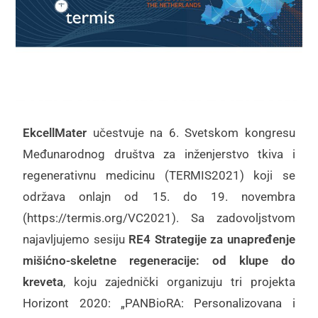
EkcellMater
učestvuje na 6. Svetskom kongresu
Međunarodnog društva za inženjerstvo tkiva i
regenerativnu medicinu (TERMIS2021) koji se
održava onlajn od 15. do 19. novembra
(https://termis.org/VC2021). Sa zadovolјstvom
najavlјujemo sesiju
RE4 Strategije za unapređenje
mišićno-skeletne regeneracije: od klupe do
kreveta
, koju zajednički organizuju tri projekta
Horizont 2020: „PANBioRA: Personalizovana i