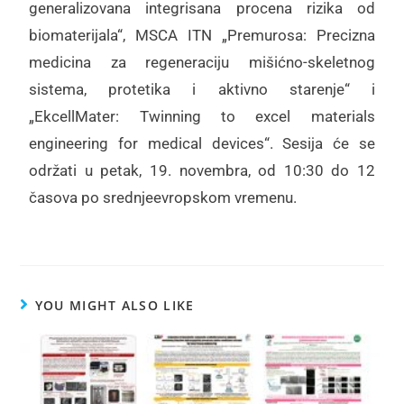
generalizovana integrisana procena rizika od
biomaterijala“, MSCA ITN „Premurosa: Precizna
medicina za regeneraciju mišićno-skeletnog
sistema, protetika i aktivno starenje“ i
„EkcellMater: Twinning to excel materials
engineering for medical devices“. Sesija će se
održati u petak, 19. novembra, od 10:30 do 12
časova po srednjeevropskom vremenu.
YOU MIGHT ALSO LIKE