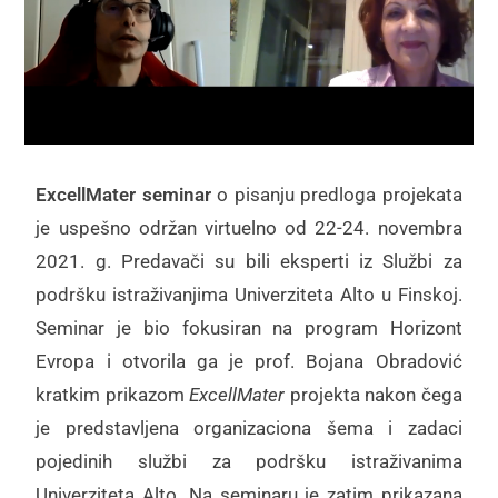
ExcellMater seminar
o pisanju predloga projekata
je uspešno održan virtuelno od 22-24. novembra
2021. g. Predavači su bili eksperti iz Službi za
podršku istraživanjima Univerziteta Alto u Finskoj.
Seminar je bio fokusiran na program Horizont
Evropa i otvorila ga je prof. Bojana Obradović
kratkim prikazom
ExcellMater
projekta nakon čega
je predstavljena organizaciona šema i zadaci
pojedinih službi za podršku istraživanima
Univerziteta Alto. Na seminaru je zatim prikazana