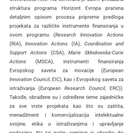
struktura programa Horizont Evropa praćena
detaljnim opisom procesa pripreme predloga
projekata za različite instrumente finansiranja u
ovom programu (
Research Innovation Actions
(RIA),
Innovation Actions
(IA),
Coordination and
Support Actions
(CSA),
Marie Skłodowska-Curie
Actions
(MSCA), instrumenti finansiranja
Evropskog saveta za inovacije (
European
Innovation Council
, EIC), kao i Evropskog saveta za
istraživanja (
European Research Council
, ERC)).
Takođe, obrađene su i određene teme zajedničke
za sve vrste projekata kao što su zaštita,
menadžment i komercijalizacija intelektualne
svojine, etika u istraživanjima i upravljanje
podacima. Na taj način, seminar je obradio do