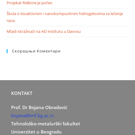
Projekat ReBone je počeo
Škola o bioaktivnim i nanokompozitnim hidrogelovima za lečenje
rana
Mladi istraživači na AO institutu u Davosu
Скорашњи Коментари
KONTAKT
Prof. Dr Bojana Obradović
bojana@tmf.bg.ac.rs
Tehnološko-metalurški fakultet
Univerzitet u Beogradu