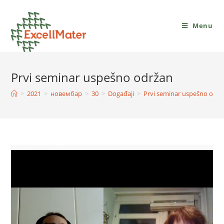
Menu
Prvi seminar uspešno održan
>
2021
>
новембар
>
30
>
Događaji
>
Prvi seminar uspešno održ